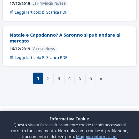
17/12/2019
La Provincia Pavese
📰 Leggi l'articolo
📄 Scarica PDF
Natale e Capodanno? A Saronno si può andare al
mercato
16/12/2019
Varese News
📰 Leggi l'articolo
📄 Scarica PDF
1
2
3
4
5
6
»
© 2026
Armando Passaro
· ✉
Contattami
· ☎ +39 339
Informativa Cookie
5356532 (solo contatti lavorativi) ·
Facebook
·
Questo sito utilizza esclusivamente cookie tecnici necessari al
Instagram
·
YouTube
corretto funzionamento. Non utilizziamo cookie di profilazione,
tracciamento o di terze parti.
Maggiori informazioni
Tecnologia: PHP, MySQL, Apache, Debian Linux —
Termini
·
Privacy