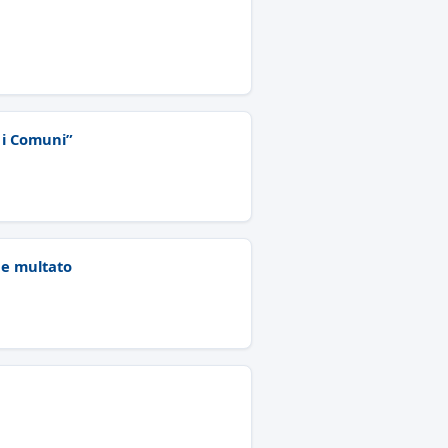
i i Comuni”
 e multato