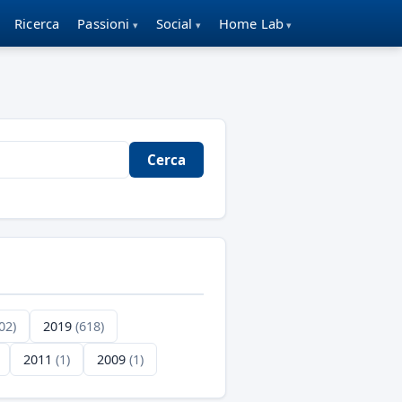
Ricerca
Passioni
Social
Home Lab
Cerca
02)
2019
(618)
2011
(1)
2009
(1)