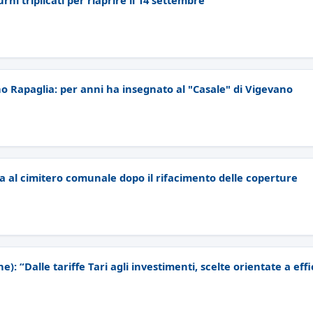
ni triplicati per riaprire il 14 settembre
o Rapaglia: per anni ha insegnato al "Casale" di Vigevano
a al cimitero comunale dopo il rifacimento delle coperture
e): “Dalle tariffe Tari agli investimenti, scelte orientate a effi