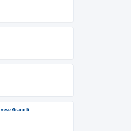
a
anese Granelli