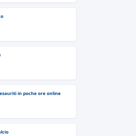
co
e
 esauriti in poche ore online
lcio