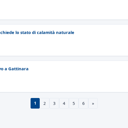
 chiede lo stato di calamità naturale
vo a Gattinara
1
2
3
4
5
6
»