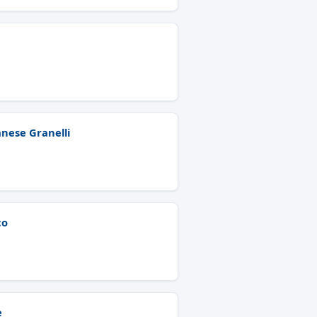
anese Granelli
co
e