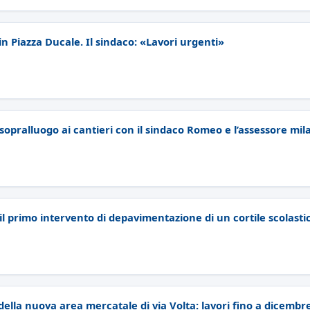
n Piazza Ducale. Il sindaco: «Lavori urgenti»
opralluogo ai cantieri con il sindaco Romeo e l’assessore mil
il primo intervento di depavimentazione di un cortile scolasti
e della nuova area mercatale di via Volta: lavori fino a dicembr