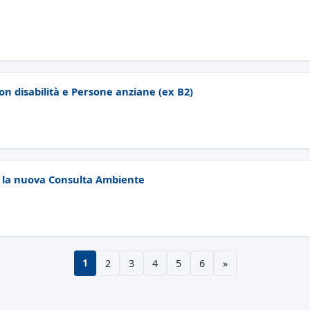
n disabilità e Persone anziane (ex B2)
e la nuova Consulta Ambiente
1
2
3
4
5
6
»