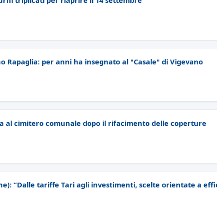
ni triplicati per riaprire il 14 settembre
o Rapaglia: per anni ha insegnato al "Casale" di Vigevano
a al cimitero comunale dopo il rifacimento delle coperture
e): “Dalle tariffe Tari agli investimenti, scelte orientate a effi