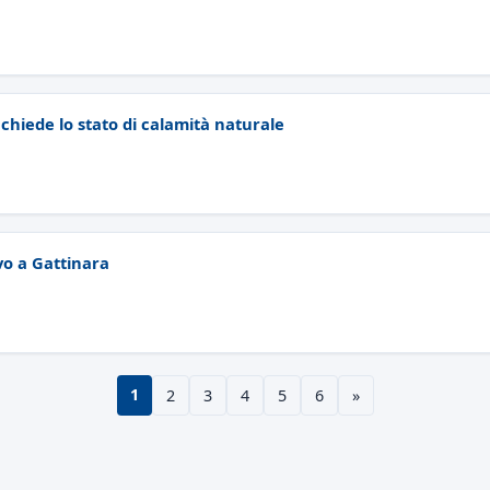
 chiede lo stato di calamità naturale
vo a Gattinara
1
2
3
4
5
6
»