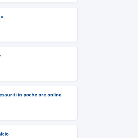
co
e
 esauriti in poche ore online
lcio