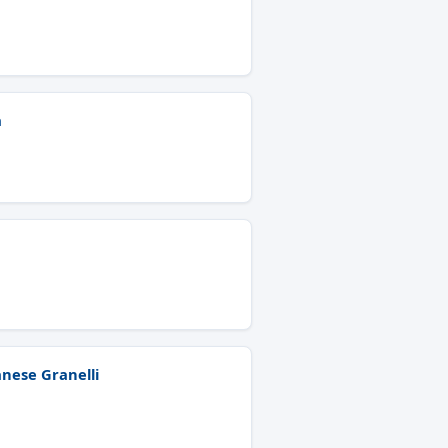
a
anese Granelli