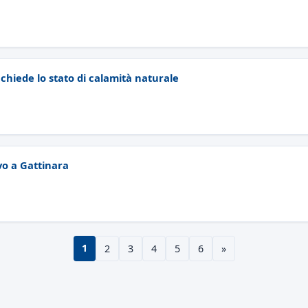
 chiede lo stato di calamità naturale
vo a Gattinara
1
2
3
4
5
6
»