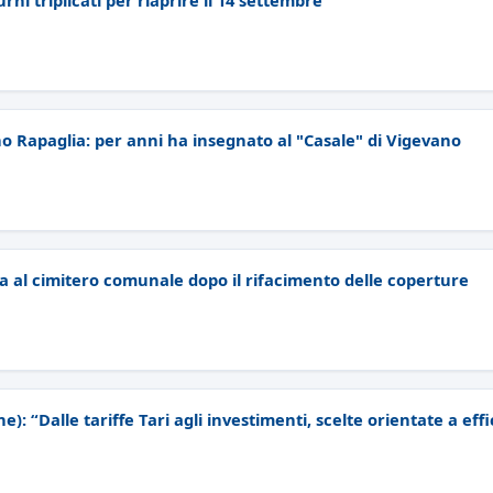
ni triplicati per riaprire il 14 settembre
o Rapaglia: per anni ha insegnato al "Casale" di Vigevano
a al cimitero comunale dopo il rifacimento delle coperture
e): “Dalle tariffe Tari agli investimenti, scelte orientate a effi