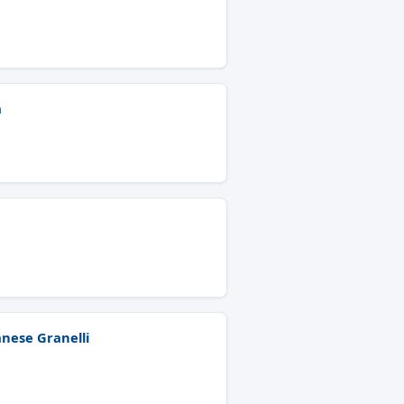
a
anese Granelli