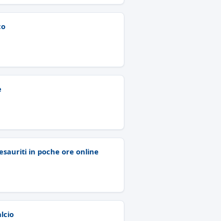
co
e
 esauriti in poche ore online
lcio