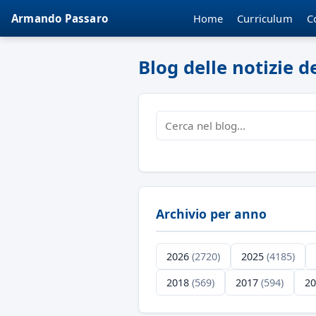
Home
Curriculum
C
Armando Passaro
Blog delle notizie 
Archivio per anno
2026
(2720)
2025
(4185)
2018
(569)
2017
(594)
2