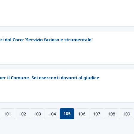
 dal Coro: ‘Servizio fazioso e strumentale’
er il Comune. Sei esercenti davanti al giudice
105
101
102
103
104
106
107
108
109