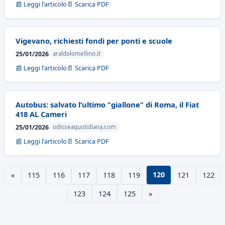
📰 Leggi l'articolo
📄 Scarica PDF
Vigevano, richiesti fondi per ponti e scuole
25/01/2026
araldolomellino.it
📰 Leggi l'articolo
📄 Scarica PDF
Autobus: salvato l’ultimo “giallone” di Roma, il Fiat
418 AL Cameri
25/01/2026
odisseaquotidiana.com
📰 Leggi l'articolo
📄 Scarica PDF
120
«
115
116
117
118
119
121
122
123
124
125
»