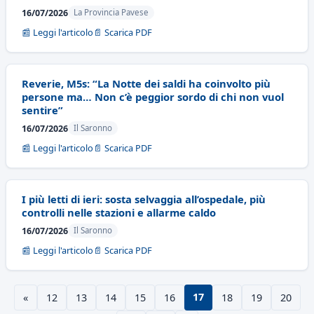
16/07/2026
La Provincia Pavese
📰 Leggi l'articolo
📄 Scarica PDF
Reverie, M5s: “La Notte dei saldi ha coinvolto più
persone ma… Non c’è peggior sordo di chi non vuol
sentire”
16/07/2026
Il Saronno
📰 Leggi l'articolo
📄 Scarica PDF
I più letti di ieri: sosta selvaggia all’ospedale, più
controlli nelle stazioni e allarme caldo
16/07/2026
Il Saronno
📰 Leggi l'articolo
📄 Scarica PDF
17
«
12
13
14
15
16
18
19
20