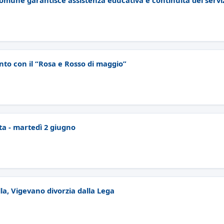
l Comune garantisce assistenza educativa e continuità del servi
ento con il “Rosa e Rosso di maggio”
lta - martedì 2 giugno
la, Vigevano divorzia dalla Lega