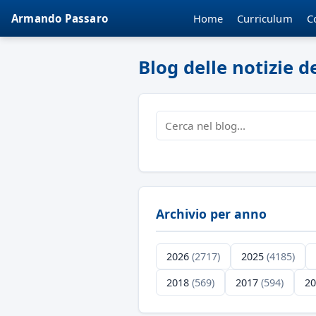
Home
Curriculum
C
Armando Passaro
Blog delle notizie 
Archivio per anno
2026
(2717)
2025
(4185)
2018
(569)
2017
(594)
2