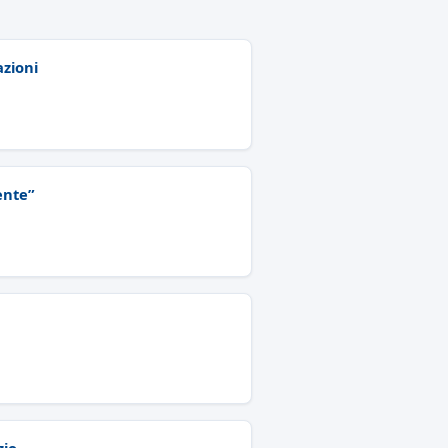
azioni
ente”