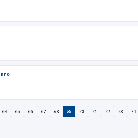
 anno
69
64
65
66
67
68
70
71
72
73
74