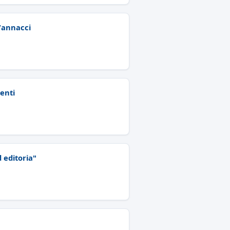
 Vannacci
denti
 editoria"